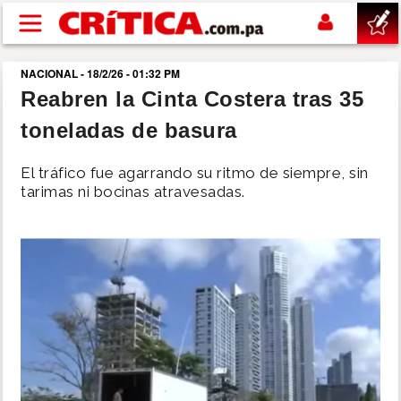
Pasar al contenido principal
NACIONAL - 18/2/26 - 01:32 PM
buscar
Reabren la Cinta Costera tras 35
toneladas de basura
SUCESOS
El tráfico fue agarrando su ritmo de siempre, sin
NACIONAL
tarimas ni bocinas atravesadas.
POLÍTICA
SHOW
DEPORTES
MUNDO