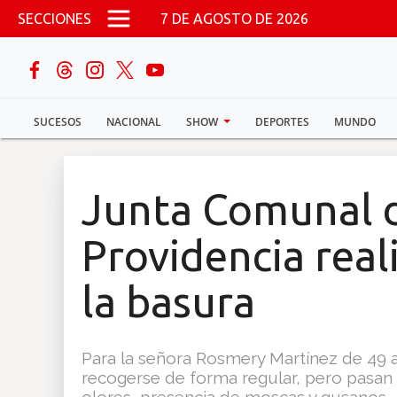
Pasar al contenido principal
SECCIONES
7 DE AGOSTO DE 2026
buscar
SUCESOS
NACIONAL
SHOW
DEPORTES
MUNDO
Sucesos
Nacional
Junta Comunal 
Política
Providencia real
Show
la basura
Deportes
Para la señora Rosmery Martínez de 49 
recogerse de forma regular, pero pasan 
Mundo
olores, presencia de moscas y gusanos.