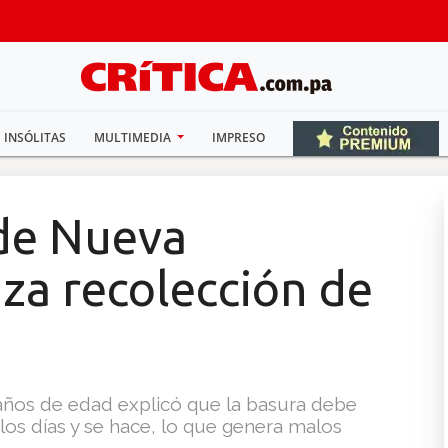
INSÓLITAS
MULTIMEDIA
IMPRESO
de Nueva
iza recolección de
años de edad explicó que la basura debe
los días y se hace, lo que genera malos