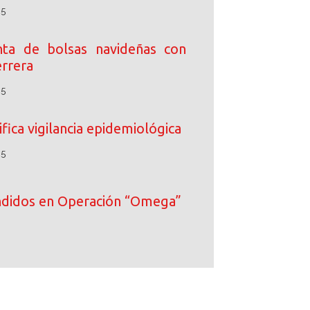
25
enta de bolsas navideñas con
rrera
25
fica vigilancia epidemiológica
25
ndidos en Operación “Omega”