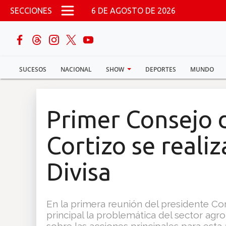
Pasar al contenido principal
SECCIONES
6 DE AGOSTO DE 2026
buscar
SUCESOS
NACIONAL
SHOW
DEPORTES
MUNDO
Sucesos
Nacional
Primer Consejo 
Política
Cortizo se reali
Show
Divisa
Deportes
En la primera reunión del presidente Co
principal la problemática del sector ag
Mundo
sobre las acciones principales para esta 