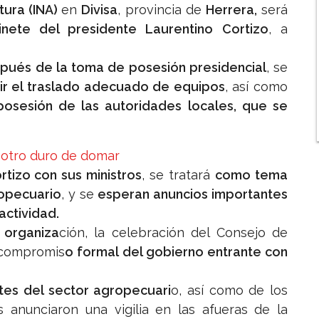
tura (INA)
en
Divisa
, provincia de
Herrera,
será
ete del presidente Laurentino Cortizo
, a
pués de la toma de posesión presidencial
, se
ir el traslado adecuado de equipos
, así como
osesión de las autoridades locales, que se
potro duro de domar
rtizo con sus ministros
, se tratará
como tema
opecuario
, y se
esperan anuncios importantes
actividad.
 organiza
ción, la celebración del Consejo de
 compromis
o formal del gobierno entrante con
tes del sector agropecuari
o, así como de los
 anunciaron una vigilia en las afueras de la