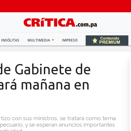
INSÓLITAS
MULTIMEDIA
IMPRESO
de Gabinete de
zará mañana en
rtizo con sus ministros, se tratará como tema
ropecuario, y se esperan anuncios importantes
actividad.