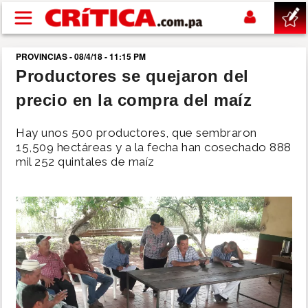
Pasar al contenido principal
PROVINCIAS - 08/4/18 - 11:15 PM
buscar
Productores se quejaron del
precio en la compra del maíz
SUCESOS
Hay unos 500 productores, que sembraron
NACIONAL
15,509 hectáreas y a la fecha han cosechado 888
mil 252 quintales de maíz
POLÍTICA
SHOW
DEPORTES
MUNDO