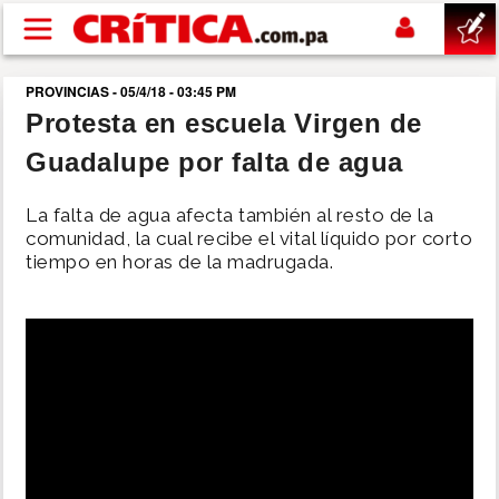
Pasar al contenido principal
PROVINCIAS - 05/4/18 - 03:45 PM
buscar
Protesta en escuela Virgen de
Guadalupe por falta de agua
SUCESOS
La falta de agua afecta también al resto de la
NACIONAL
comunidad, la cual recibe el vital líquido por corto
tiempo en horas de la madrugada.
POLÍTICA
SHOW
DEPORTES
MUNDO