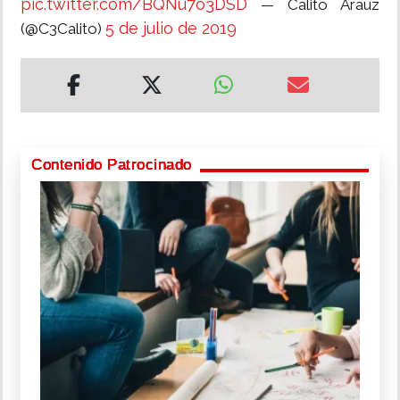
pic.twitter.com/BQNu7o3DSD
— Calito Arauz
5 de julio de 2019
(@C3Calito)
Contenido Patrocinado