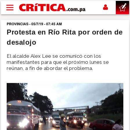
Pasar al contenido principal
PROVINCIAS - 05/7/19 - 07:45 AM
buscar
Protesta en Río Rita por orden de
desalojo
SUCESOS
El alcalde Alex Lee se comunicó con los
NACIONAL
manifestantes para que el próximo lunes se
reúnan, a fin de abordar el problema.
POLÍTICA
SHOW
DEPORTES
MUNDO