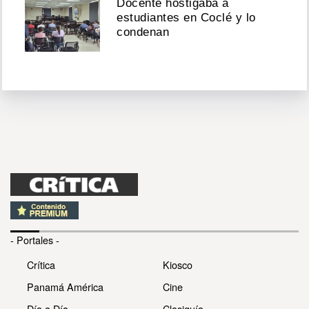
Docente hostigaba a
estudiantes en Coclé y lo
condenan
- Portales -
Crítica
Kiosco
Panamá América
Cine
Día a Día
Clasiguía