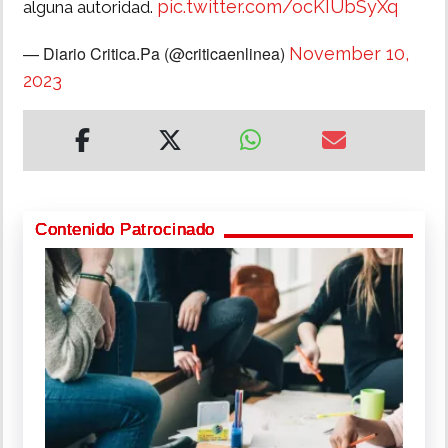
pic.twitter.com/ocKIUbSyXq
alguna autoridad.
— Diario Critica.Pa (@criticaenlinea)
November 10,
2023
Contenido Patrocinado