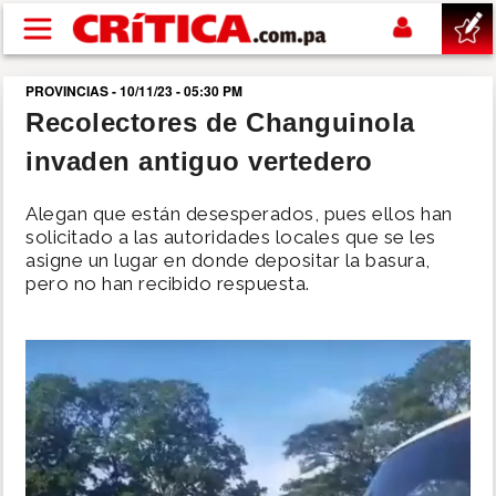
Pasar al contenido principal
PROVINCIAS - 10/11/23 - 05:30 PM
buscar
Recolectores de Changuinola
invaden antiguo vertedero
SUCESOS
Alegan que están desesperados, pues ellos han
NACIONAL
solicitado a las autoridades locales que se les
asigne un lugar en donde depositar la basura,
pero no han recibido respuesta.
POLÍTICA
SHOW
DEPORTES
MUNDO