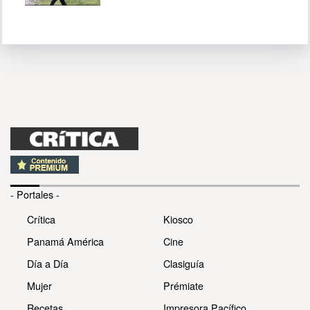
- Portales -
Crítica
Kiosco
Panamá América
Cine
Día a Día
Clasiguía
Mujer
Prémiate
Recetas
Impresora Pacífico