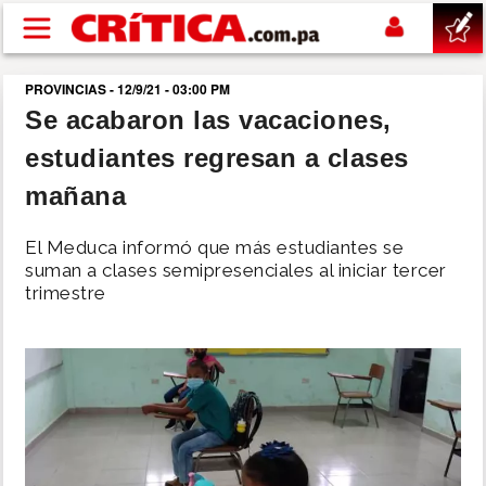
Pasar al contenido principal
PROVINCIAS - 12/9/21 - 03:00 PM
buscar
Se acabaron las vacaciones,
estudiantes regresan a clases
SUCESOS
mañana
NACIONAL
El Meduca informó que más estudiantes se
suman a clases semipresenciales al iniciar tercer
POLÍTICA
trimestre
SHOW
DEPORTES
MUNDO