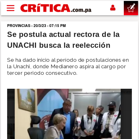
Pasar al contenido principal
PROVINCIAS - 20/3/23 - 07:15 PM
buscar
Se postula actual rectora de la
UNACHI busca la reelección
SUCESOS
Se ha dado inicio al período de postulaciones en
NACIONAL
la Unachi, donde Medianero aspira al cargo por
tercer periodo consecutivo.
POLÍTICA
SHOW
DEPORTES
MUNDO