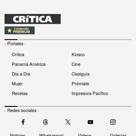
- Portales -
Crítica
Kiosco
Panamá América
Cine
Día a Día
Clasiguía
Mujer
Prémiate
Recetas
Impresora Pacífico
- Redes sociales -
Noticias
Whatsappcri
Videos
Galerías