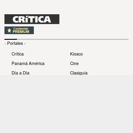
- Portales -
Crítica
Kiosco
Panamá América
Cine
Día a Día
Clasiguía
Mujer
Prémiate
Recetas
Impresora Pacífico
- Redes sociales -