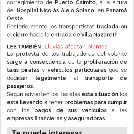
corregimiento de
Puerto Caimito
, a la altura
del
Hospital Nicolás Alejo Solano
, en
Panamá
Oeste
.
Posteriormente los transportistas
trasladaron
el
cierre
hacia la
entrada de Villa Nazareth
.
Lluvias afectan plantas
LEE TAMBIÉN:
La
protesta
de los trabajadores del volante
surge a consecuencia
de la
proliferación de
taxis piratas
y
vehículos particulares
que se
dedican
ilegalmente
al
transporte de
pasajeros
.
Según advierten los taxistas
esta situación
los
esta llevando
a tener p
roblemas para cumplir
con los
pagos de sus vehículos
a las
empresas financieras y aseguradoras
.
Te puede interesar