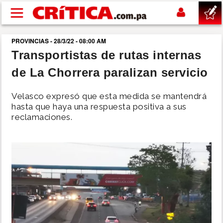
Pasar al contenido principal
PROVINCIAS - 28/3/22 - 08:00 AM
buscar
Transportistas de rutas internas
de La Chorrera paralizan servicio
SUCESOS
Velasco expresó que esta medida se mantendrá
NACIONAL
hasta que haya una respuesta positiva a sus
reclamaciones.
POLÍTICA
SHOW
DEPORTES
MUNDO