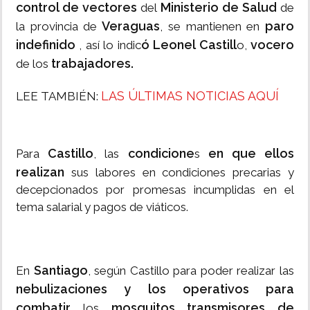
control de vectores
Ministerio de Salud
del
de
Veraguas
paro
la provincia de
, se mantienen en
indefinido
ó Leonel Castill
vocero
, así lo indic
o,
trabajadores.
de los
LAS ÚLTIMAS NOTICIAS AQUÍ
LEE TAMBIÉN:
Castillo
condicione
en que ellos
Para
, las
s
realizan
sus labores en condiciones precarias y
decepcionados por promesas incumplidas en el
tema salarial y pagos de viáticos.
Santiago
En
, según Castillo para poder realizar las
nebulizaciones y los operativos para
combatir
mosquitos transmisores de
los