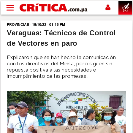
Pasar al contenido principal
PROVINCIAS - 19/10/22 - 01:15 PM
buscar
Veraguas: Técnicos de Control
de Vectores en paro
SUCESOS
Explicaron que se han hecho la comunicación
NACIONAL
con los directivos del Minsa, pero siguen sin
repuesta positiva a las necesidades e
imcumplimiento de las promesas .
POLÍTICA
SHOW
DEPORTES
MUNDO