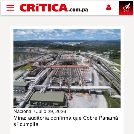
Pasar al contenido principal
buscar
SUCESOS
NACIONAL
POLÍTICA
SHOW
Nacional /
Julio 29, 2026
DEPORTES
Mina: auditoría confirma que Cobre Panamá
sí cumplía
MUNDO