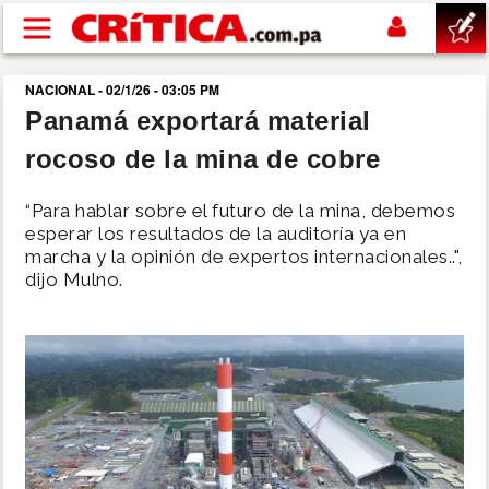
Pasar al contenido principal
NACIONAL - 02/1/26 - 03:05 PM
buscar
Panamá exportará material
rocoso de la mina de cobre
SUCESOS
“Para hablar sobre el futuro de la mina, debemos
NACIONAL
esperar los resultados de la auditoría ya en
marcha y la opinión de expertos internacionales..",
dijo Mulno.
POLÍTICA
SHOW
DEPORTES
MUNDO