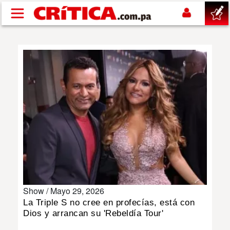
Pasar al contenido principal
buscar
SUCESOS
NACIONAL
POLÍTICA
SHOW
Show /
Mayo 29, 2026
DEPORTES
La Triple S no cree en profecías, está con
Dios y arrancan su 'Rebeldía Tour'
MUNDO