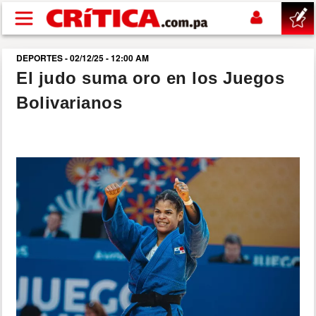
Pasar al contenido principal
DEPORTES - 02/12/25 - 12:00 AM
buscar
El judo suma oro en los Juegos
Bolivarianos
SUCESOS
NACIONAL
POLÍTICA
SHOW
DEPORTES
MUNDO