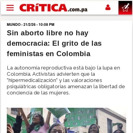
Pasar al contenido principal
MUNDO - 21/2/26 - 10:08 PM
buscar
Sin aborto libre no hay
democracia: El grito de las
SUCESOS
feministas en Colombia
NACIONAL
La autonomía reproductiva está bajo la lupa en
Colombia. Activistas advierten que la
POLÍTICA
"hipermedicalización" y las valoraciones
psiquiátricas obligatorias amenazan la libertad de
conciencia de las mujeres.
SHOW
DEPORTES
MUNDO