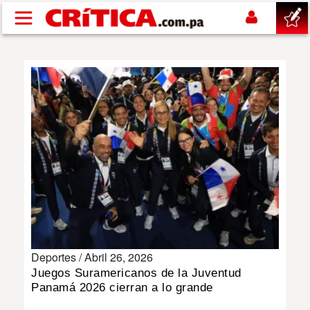
Pasar al contenido principal
buscar
SUCESOS
NACIONAL
POLÍTICA
SHOW
Deportes /
Abril 26, 2026
DEPORTES
Juegos Suramericanos de la Juventud
Panamá 2026 cierran a lo grande
MUNDO