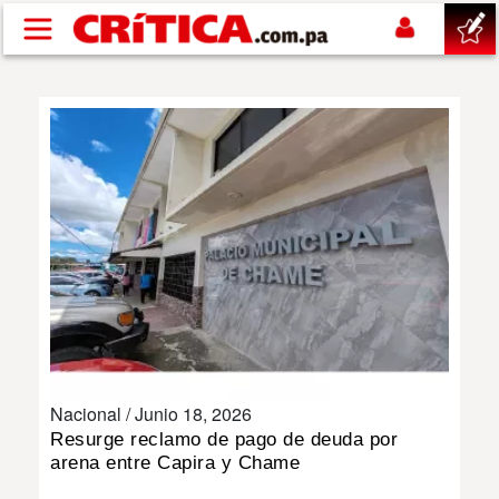
Pasar al contenido principal
buscar
SUCESOS
NACIONAL
POLÍTICA
SHOW
Nacional /
Junio 18, 2026
DEPORTES
Resurge reclamo de pago de deuda por
arena entre Capira y Chame
MUNDO