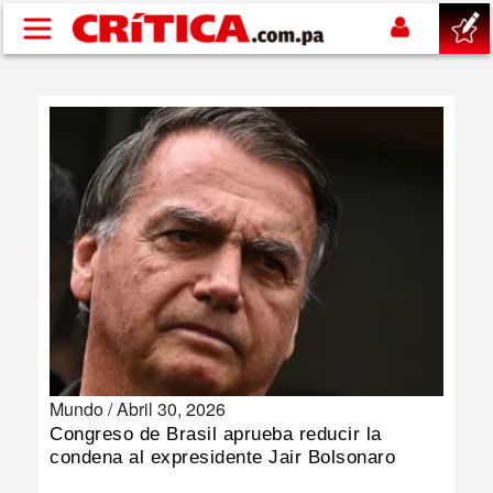
Pasar al contenido principal
buscar
SUCESOS
NACIONAL
POLÍTICA
SHOW
Mundo /
Abril 30, 2026
DEPORTES
Congreso de Brasil aprueba reducir la
condena al expresidente Jair Bolsonaro
MUNDO