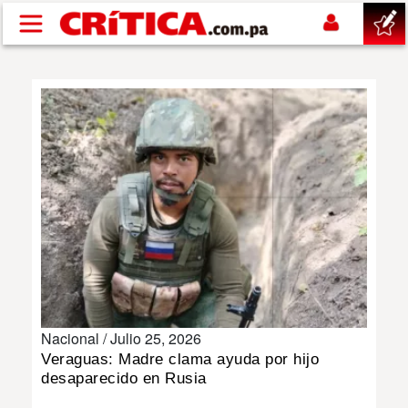
Pasar al contenido principal
buscar
SUCESOS
NACIONAL
POLÍTICA
SHOW
Nacional /
Julio 25, 2026
DEPORTES
Veraguas: Madre clama ayuda por hijo
desaparecido en Rusia
MUNDO