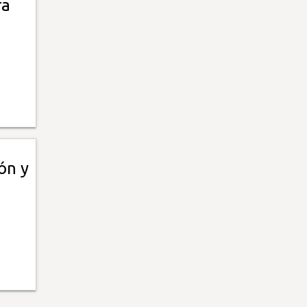
ra
ón y