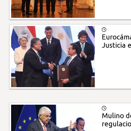
Eurocáma
Justicia
Mulino d
regulaci