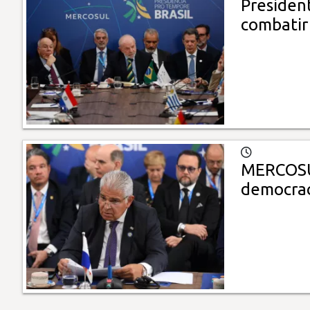
Presiden
combatir
MERCOSUR
democrac