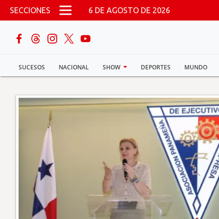
Pasar al contenido principal
SECCIONES
6 DE AGOSTO DE 2026
buscar
SUCESOS
NACIONAL
SHOW
DEPORTES
MUNDO
Sucesos
Nacional
Política
Show
Deportes
Mundo