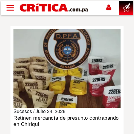
Pasar al contenido principal
buscar
SUCESOS
NACIONAL
POLÍTICA
SHOW
Sucesos /
Julio 24, 2026
DEPORTES
Retinen mercancía de presunto contrabando
en Chiriquí
MUNDO