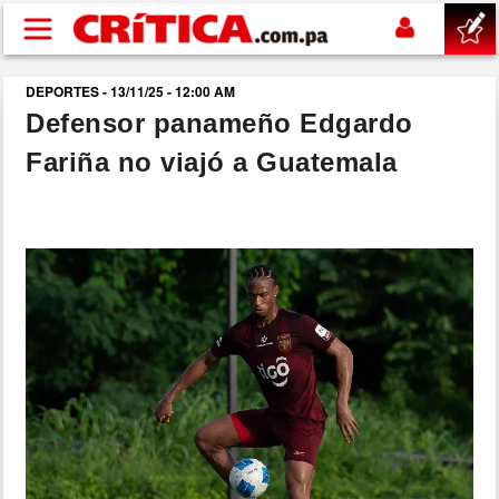
Pasar al contenido principal
DEPORTES - 13/11/25 - 12:00 AM
buscar
Defensor panameño Edgardo
Fariña no viajó a Guatemala
SUCESOS
NACIONAL
POLÍTICA
SHOW
DEPORTES
MUNDO