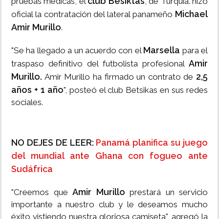
club Besiktas
pruebas médicas, el
, de Turquía. hizo
Michael
oficial la contratación del lateral panameño
Amir Murillo
.
Marsella
"Se ha llegado a un acuerdo con el
para el
Amir
traspaso definitivo del futbolista profesional
Murillo.
2,5
Amir Murillo ha firmado un contrato de
años + 1 año
", posteó el club Betsikas en sus redes
sociales.
NO DEJES DE LEER:
Panamá planifica su juego
del mundial ante Ghana con fogueo ante
Sudáfrica
Amir Murillo
"Creemos que
prestará un servicio
importante a nuestro club y le deseamos mucho
éxito vistiendo nuestra gloriosa camiseta", agregó la