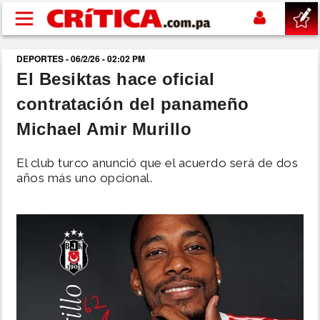
Pasar al contenido principal
DEPORTES - 06/2/26 - 02:02 PM
buscar
El Besiktas hace oficial
contratación del panameño
SUCESOS
Michael Amir Murillo
NACIONAL
El club turco anunció que el acuerdo será de dos
años más uno opcional.
POLÍTICA
SHOW
DEPORTES
MUNDO