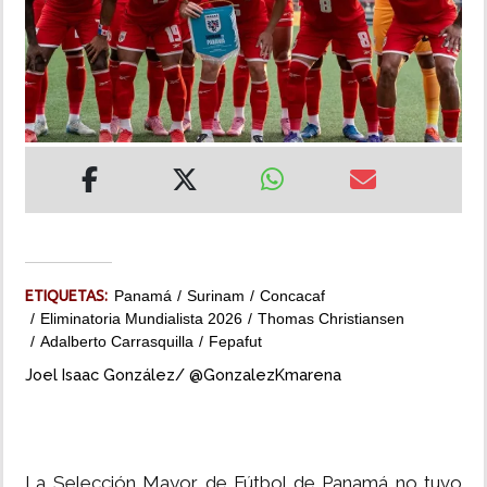
INSÓLITAS
MULTIMEDIA
IMPRESO
ETIQUETAS:
Panamá
Surinam
Concacaf
Eliminatoria Mundialista 2026
Thomas Christiansen
Adalberto Carrasquilla
Fepafut
Joel Isaac González/ @GonzalezKmarena
La Selección Mayor de Fútbol de Panamá no tuvo