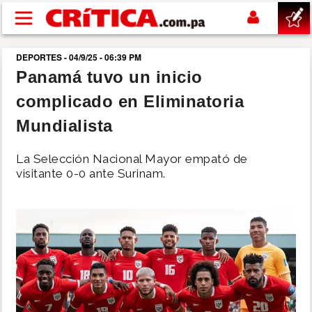
Pasar al contenido principal
DEPORTES - 04/9/25 - 06:39 PM
buscar
Panamá tuvo un inicio
complicado en Eliminatoria
SUCESOS
Mundialista
NACIONAL
La Selección Nacional Mayor empató de
visitante 0-0 ante Surinam.
POLÍTICA
SHOW
DEPORTES
MUNDO