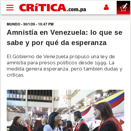
Pasar al contenido principal
MUNDO - 30/1/26 - 10:47 PM
buscar
Amnistía en Venezuela: lo que se
sabe y por qué da esperanza
SUCESOS
El Gobierno de Venezuela propuso una ley de
NACIONAL
amnistía para presos políticos desde 1999. La
medida genera esperanza, pero también dudas y
críticas.
POLÍTICA
SHOW
DEPORTES
MUNDO