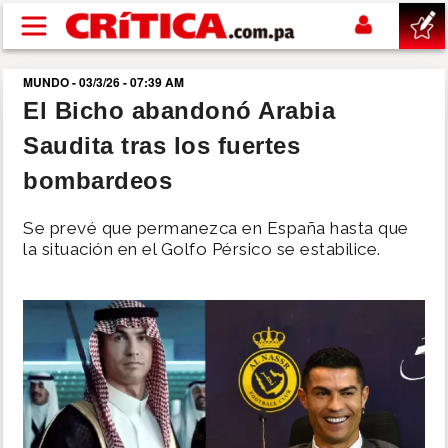
Pasar al contenido principal
MUNDO - 03/3/26 - 07:39 AM
buscar
El Bicho abandonó Arabia
Saudita tras los fuertes
SUCESOS
bombardeos
NACIONAL
Se prevé que permanezca en España hasta que
la situación en el Golfo Pérsico se estabilice.
POLÍTICA
SHOW
DEPORTES
MUNDO