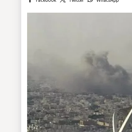
Insólitas
Multimedia
Impreso