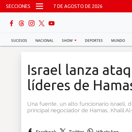
Pasar al contenido principal
SECCIONES
7 DE AGOSTO DE 2026
buscar
SUCESOS
NACIONAL
SHOW
DEPORTES
MUNDO
Sucesos
Nacional
Israel lanza ata
Política
líderes de Hama
Show
Una fuente, un alto funcionario israelí, 
Deportes
principal negociador de Hamas, Khalil Al
Mundo
Facebook
Twitter
WhatsApp