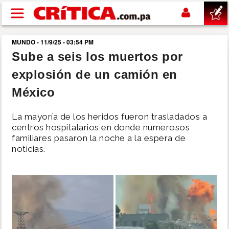
Pasar al contenido principal
MUNDO - 11/9/25 - 03:54 PM
buscar
Sube a seis los muertos por
explosión de un camión en
SUCESOS
México
NACIONAL
La mayoría de los heridos fueron trasladados a
centros hospitalarios en donde numerosos
POLÍTICA
familiares pasaron la noche a la espera de
noticias.
SHOW
DEPORTES
MUNDO