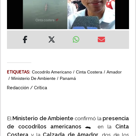
INSÓLITAS
MULTIMEDIA
IMPRESO
ETIQUETAS:
Cocodrilo Americano
Cinta Costera
Amador
Ministerio De Ambiente
Panamá
Redacción / Crítica
Ministerio de Ambiente
presencia
El
confirmó la
de cocodrilos americanos 🐊
Cinta
en la
Costera
Calzada de Amador
y la
, dos de los