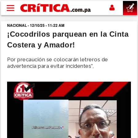
Pasar al contenido principal
NACIONAL - 12/10/25 - 11:22 AM
buscar
¡Cocodrilos parquean en la Cinta
Costera y Amador!
SUCESOS
Por precaución se colocarán letreros de
NACIONAL
advertencia para evitar incidentes”,
POLÍTICA
SHOW
DEPORTES
MUNDO