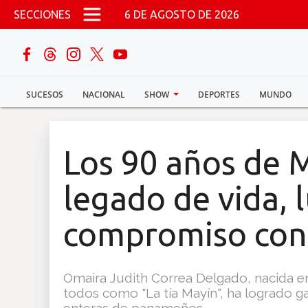
Pasar al contenido principal
SECCIONES
6 DE AGOSTO DE 2026
buscar
SUCESOS
NACIONAL
SHOW
DEPORTES
MUNDO
Sucesos
Nacional
Los 90 años de 
Política
legado de vida, 
Show
compromiso co
Deportes
Omaira Judith Correa Delgado, nacida 
todos como "La tía Mayín", ha logrado g
Mundo
enteras de panameños.