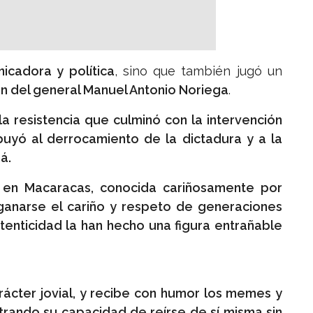
icadora y política
, sino que también jugó un
men del general Manuel Antonio Noriega
.
 la resistencia que culminó con la intervención
buyó al derrocamiento de la dictadura y a la
á.
 en Macaracas, conocida cariñosamente por
 ganarse el cariño y respeto de generaciones
enticidad la han hecho una figura entrañable
ácter jovial, y recibe con humor los memes y
strando su capacidad de reírse de sí misma sin