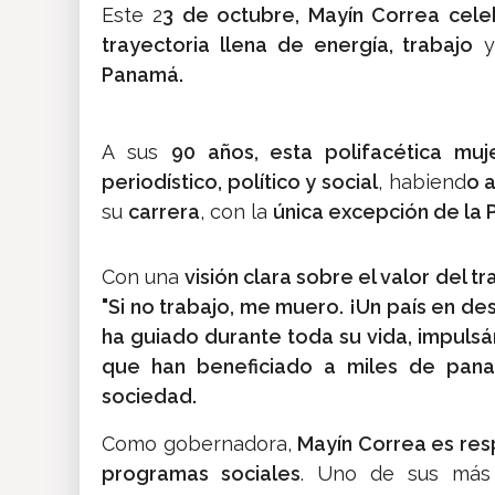
Este 2
3 de octubre, Mayín Correa cel
trayectoria llena de energía, trabajo
y
Panamá.
A sus
90 años, esta polifacética mu
periodístico, político y social
, habiend
o 
su
carrera
, con la
única excepción de la 
Con una
visión clara sobre el valor del 
"Si no trabajo, me muero. ¡Un país en des
ha guiado durante toda su vida, impuls
que han beneficiado a miles de pana
sociedad.
Como gobernadora,
Mayín Correa es re
programas sociales
. Uno de sus más