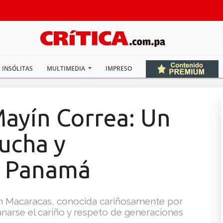
INSÓLITAS
MULTIMEDIA
IMPRESO
Mayín Correa: Un
lucha y
n Panamá
en Macaracas, conocida cariñosamente por
anarse el cariño y respeto de generaciones