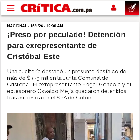
Pasar al contenido principal
NACIONAL - 15/1/26 - 12:00 AM
buscar
¡Preso por peculado! Detención
para exrepresentante de
SUCESOS
Cristóbal Este
NACIONAL
Una auditoría destapó un presunto desfalco de
más de $339 mil en la Junta Comunal de
POLÍTICA
Cristóbal. El exrepresentante Edgar Góndola y el
extesorero Osvaldo Mejía quedaron detenidos
tras audiencia en el SPA de Colón.
SHOW
DEPORTES
MUNDO