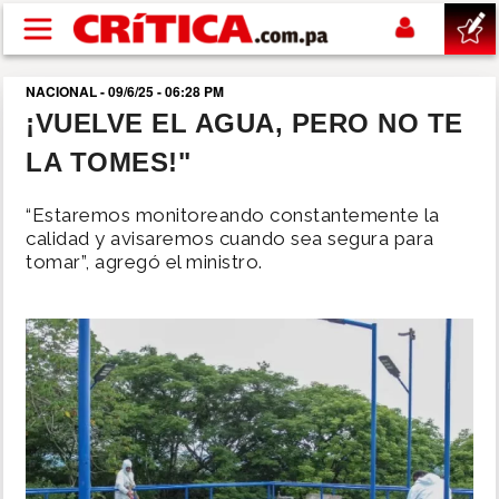
Pasar al contenido principal
NACIONAL - 09/6/25 - 06:28 PM
buscar
¡VUELVE EL AGUA, PERO NO TE
LA TOMES!"
SUCESOS
“Estaremos monitoreando constantemente la
NACIONAL
calidad y avisaremos cuando sea segura para
tomar”, agregó el ministro.
POLÍTICA
SHOW
DEPORTES
MUNDO