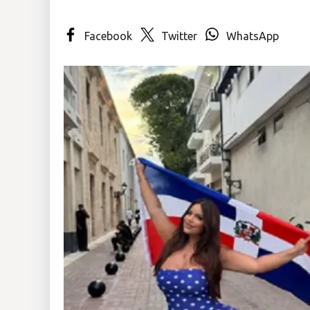
Insólitas
Facebook
Twitter
WhatsApp
Multimedia
Impreso