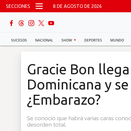
Pasar al contenido principal
SECCIONES
8 DE AGOSTO DE 2026
buscar
SUCESOS
NACIONAL
SHOW
DEPORTES
MUNDO
Sucesos
Nacional
Gracie Bon llega
Política
Dominicana y se
Show
¿Embarazo?
Deportes
Se conoció que habrá varias caras conoc
desorden total.
Mundo