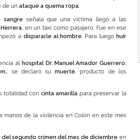
e de un
ataque a quema ropa
.
 sangre
señala que una víctima llegó a las
a Herrera
, en un taxi como pasajero. Fue en ese
mpezó a
dispararle al hombre
. Para luego
huir
encia al
hospital Dr. Manuel Amador Guerrero
,
 m.
, se declaró su
muerte
, producto de los
 totalidad con
cinta amarilla
para preservar la
 a manos de la violencia en Colón en este mes
n del segundo crimen del mes de diciembre
en