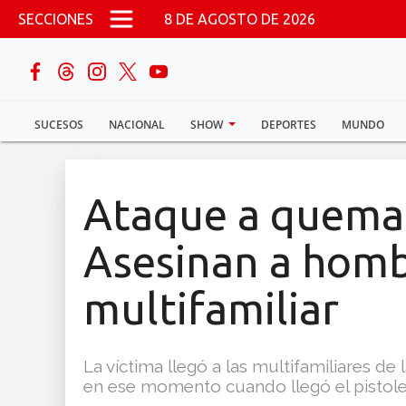
Pasar al contenido principal
SECCIONES
8 DE AGOSTO DE 2026
buscar
SUCESOS
NACIONAL
SHOW
DEPORTES
MUNDO
Sucesos
Nacional
Ataque a quema 
Política
Asesinan a homb
Show
multifamiliar
Deportes
La víctima llegó a las multifamiliares de l
en ese momento cuando llegó el pistole
Mundo