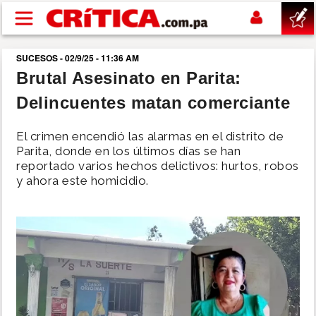
Pasar al contenido principal
SUCESOS - 02/9/25 - 11:36 AM
buscar
Brutal Asesinato en Parita:
Delincuentes matan comerciante
SUCESOS
El crimen encendió las alarmas en el distrito de
NACIONAL
Parita, donde en los últimos días se han
reportado varios hechos delictivos: hurtos, robos
y ahora este homicidio.
POLÍTICA
SHOW
DEPORTES
MUNDO