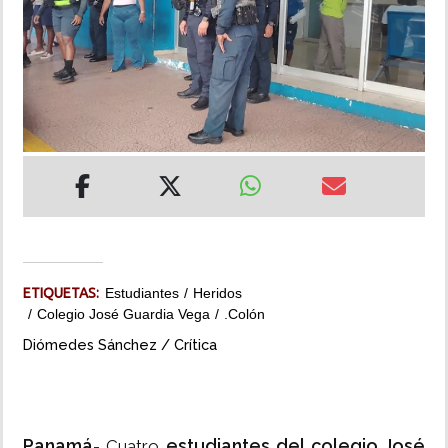
INSÓLITAS
MULTIMEDIA
IMPRESO
ETIQUETAS:
Estudiantes
Heridos
Colegio José Guardia Vega
.Colón
Diómedes Sánchez / Crítica
Panamá
estudiantes del colegio José
- Cuatro