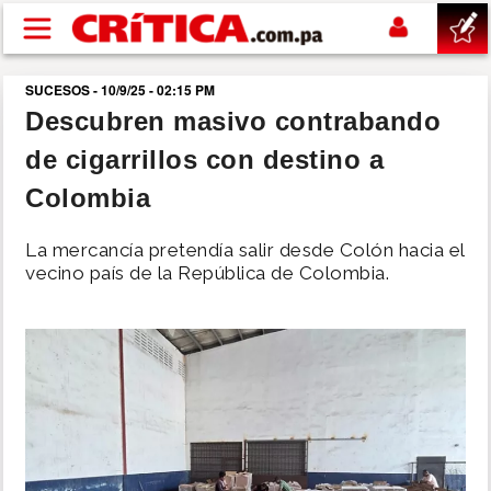
Pasar al contenido principal
SUCESOS - 10/9/25 - 02:15 PM
buscar
Descubren masivo contrabando
de cigarrillos con destino a
SUCESOS
Colombia
NACIONAL
La mercancía pretendía salir desde Colón hacia el
vecino país de la República de Colombia.
POLÍTICA
SHOW
DEPORTES
MUNDO