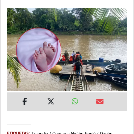
INSÓLITAS
MULTIMEDIA
IMPRESO
ETIQUETAS:
Tragedia
Comarca Ngäbe-Buglé
Darién