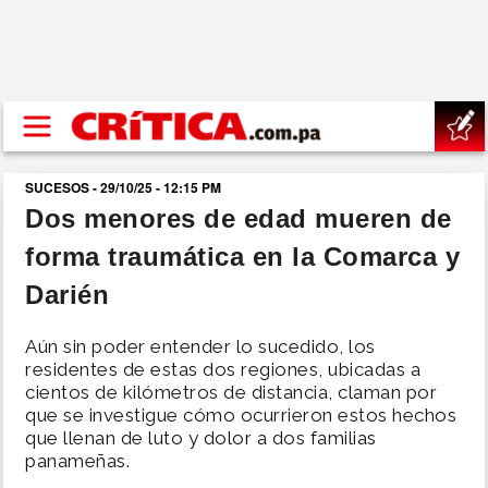
Pasar al contenido principal
buscar
SUCESOS
SUCESOS - 29/10/25 - 12:15 PM
Dos menores de edad mueren de
NACIONAL
forma traumática en la Comarca y
POLÍTICA
Darién
SHOW
Aún sin poder entender lo sucedido, los
residentes de estas dos regiones, ubicadas a
cientos de kilómetros de distancia, claman por
DEPORTES
que se investigue cómo ocurrieron estos hechos
que llenan de luto y dolor a dos familias
panameñas.
MUNDO