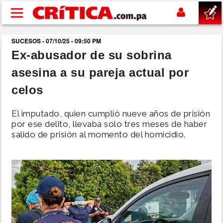
Pasar al contenido principal
SUCESOS - 07/10/25 - 09:50 PM
buscar
Ex-abusador de su sobrina
asesina a su pareja actual por
SUCESOS
celos
NACIONAL
El imputado, quien cumplió nueve años de prisión
por ese delito, llevaba solo tres meses de haber
POLÍTICA
salido de prisión al momento del homicidio.
SHOW
DEPORTES
MUNDO