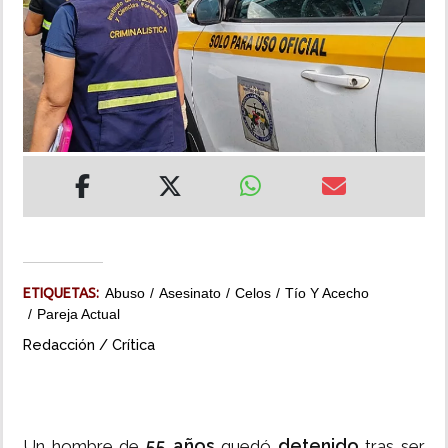
INSÓLITAS
MULTIMEDIA
IMPRESO
ETIQUETAS:
Abuso
Asesinato
Celos
Tío Y Acecho
Pareja Actual
Redacción / Crítica
55 años
detenido
Un hombre de
quedó
tras ser