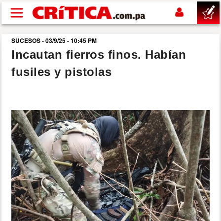
Pasar al contenido principal
SUCESOS - 03/9/25 - 10:45 PM
buscar
Incautan fierros finos. Habían
fusiles y pistolas
SUCESOS
NACIONAL
POLÍTICA
SHOW
DEPORTES
MUNDO