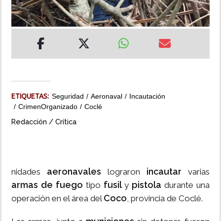
INSÓLITAS
MULTIMEDIA
IMPRESO
ETIQUETAS:
Seguridad
Aeronaval
Incautación
CrimenOrganizado
Coclé
Redacción / Crítica
aeronavales
incautar
nidades
lograron
varias
armas de fuego
fusil
pistola
tipo
y
durante una
Coco
operación en el área del
, provincia de Coclé.