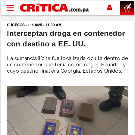
Pasar al contenido principal
SUCESOS - 11/10/25 - 11:00 AM
buscar
Interceptan droga en contenedor
con destino a EE. UU.
SUCESOS
La sustancia ilícita fue localizada oculta dentro de
NACIONAL
un contenedor que tenía como origen Ecuador y
cuyo destino final era Georgia, Estados Unidos.
POLÍTICA
SHOW
DEPORTES
MUNDO