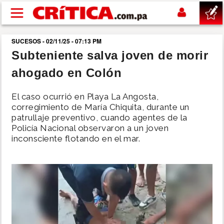
Pasar al contenido principal
SUCESOS - 02/11/25 - 07:13 PM
buscar
Subteniente salva joven de morir
ahogado en Colón
SUCESOS
El caso ocurrió en Playa La Angosta,
NACIONAL
corregimiento de María Chiquita, durante un
patrullaje preventivo, cuando agentes de la
Policía Nacional observaron a un joven
POLÍTICA
inconsciente flotando en el mar.
SHOW
DEPORTES
MUNDO