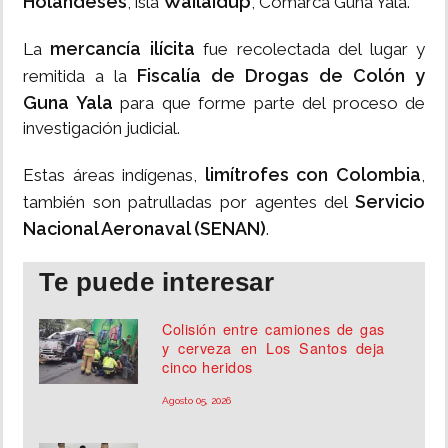
Holandeses
Wailaidup
, isla
, Comarca Guna Yala.
mercancía ilícita
La
fue recolectada del lugar y
Fiscalía de Drogas de Colón y
remitida a la
Guna Yala
para que forme parte del proceso de
investigación judicial.
limítrofes con Colombia
Estas áreas indígenas,
,
Servicio
también son patrulladas por agentes del
Nacional Aeronaval (SENAN)
.
Te puede interesar
Colisión entre camiones de gas
y cerveza en Los Santos deja
cinco heridos
Agosto 05, 2026