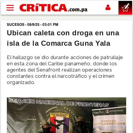
Pasar al contenido principal
SUCESOS - 08/9/25 - 03:01 PM
buscar
Ubican caleta con droga en una
isla de la Comarca Guna Yala
SUCESOS
El hallazgo se dio durante acciones de patrullaje
NACIONAL
en esta zona del Caribe panameño, donde los
agentes del Senafront realizan operaciones
constantes contra el narcotráfico y el crimen
POLÍTICA
organizado.
SHOW
DEPORTES
MUNDO