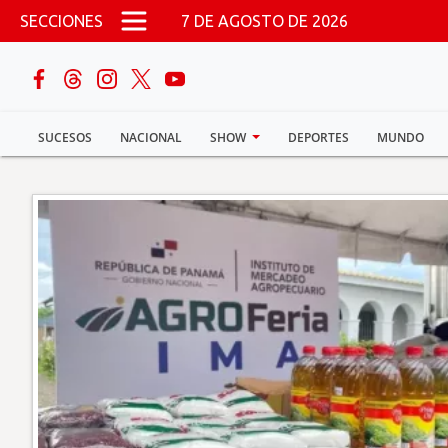
Pasar al contenido principal
SECCIONES
7 DE AGOSTO DE 2026
buscar
SUCESOS
NACIONAL
SHOW
DEPORTES
MUNDO
Sucesos
Nacional
Política
Show
Deportes
Mundo