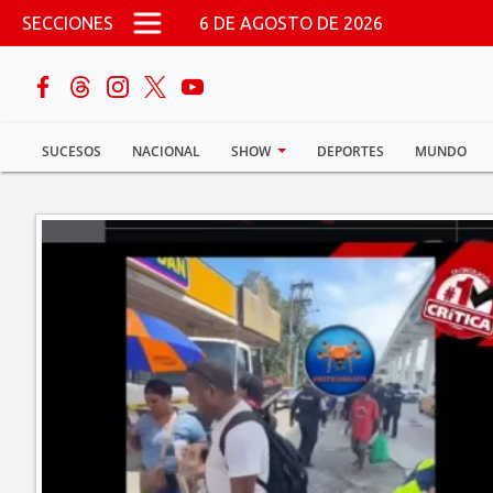
Pasar al contenido principal
SECCIONES
6 DE AGOSTO DE 2026
buscar
SUCESOS
NACIONAL
SHOW
DEPORTES
MUNDO
Sucesos
Nacional
Política
Show
Deportes
Mundo