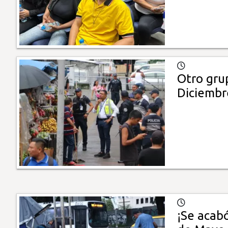
Otro gru
Diciembr
¡Se acab