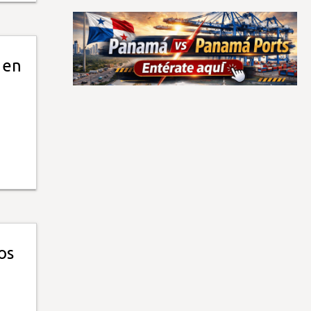
 en
os