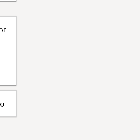
or
no