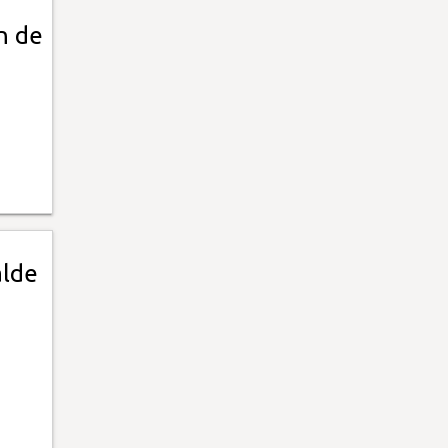
n de
alde