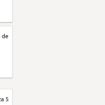
4 de
za 5