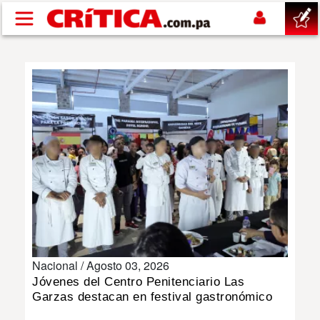
Pasar al contenido principal
buscar
SUCESOS
NACIONAL
POLÍTICA
SHOW
Nacional /
Agosto 03, 2026
DEPORTES
Jóvenes del Centro Penitenciario Las
Garzas destacan en festival gastronómico
MUNDO