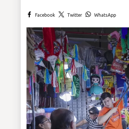
Insólitas
Facebook
Twitter
WhatsApp
Multimedia
Impreso