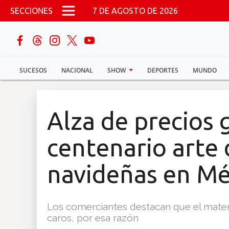
Pasar al contenido principal
SECCIONES
7 DE AGOSTO DE 2026
buscar
SUCESOS
NACIONAL
SHOW
DEPORTES
MUNDO
Sucesos
Nacional
Alza de precios 
Política
centenario arte 
Show
navideñas en Mé
Deportes
Los comerciantes destacan que el materi
caros, por esa razón
Mundo